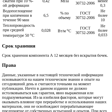
сжатии при 10 %-
0,42
МПа
менее
30732-2006
ой деформации
0,3
Водопоглощение
Не
% по
ГОСТ
при кипячении в
6,5
более
объему
30732-2006
течение 90 мин
10
Теплопроводность
Не
ГОСТ
при средней
о
0,028
более
Вт/м
С
30732-2006
о
0,033
температуре 50
С
Срок хранения
Срок хранения компонента А 12 месяцев без вскрытия бочек.
Права
Данные, указанные в настоящей технической информации
основываются на нашем техническом знании и опыте на
сегодняшний день и считаются точными на момент
публикации. Ничто в данном издании не должно
истолковываться как гарантия, явно выраженная или
подразумеваемая. Из-за изобилия факторов, которые могут
оказывать влияние при переработке и использовании наших
материалов, они не освобождают перерабатывающее
предприятие от собственных испытаний и опытов. При всех