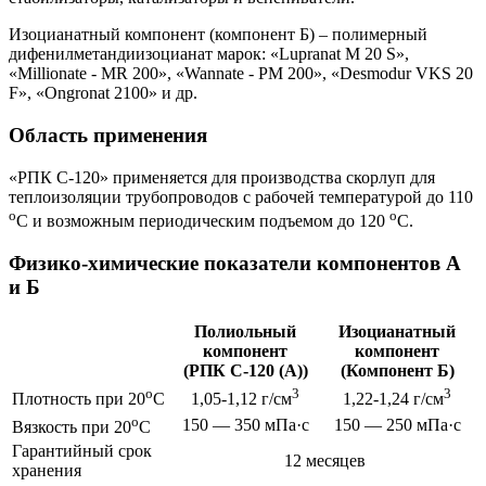
Изоцианатный компонент (компонент Б) – полимерный
дифенилметандиизоцианат марок: «Lupranat M 20 S»,
«Millionate - MR 200», «Wannate - PM 200», «Desmodur VKS 20
F», «Оngronat 2100» и др.
Область применения
«РПК С-120» применяется для производства скорлуп для
теплоизоляции трубопроводов с рабочей температурой до 110
о
о
С и возможным периодическим подъемом до 120
С.
Физико-химические показатели компонентов А
и Б
Полиольный
Изоцианатный
компонент
компонент
(РПК С-120 (А))
(Компонент Б)
о
3
3
Плотность при 20
С
1,05-1,12 г/см
1,22-1,24 г/см
о
150 — 350 мПа·с
150 — 250 мПа·с
Вязкость при 20
С
Гарантийный срок
12 месяцев
хранения