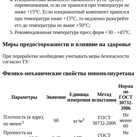
перемешивания, если он хранился при температуре не
о
ниже +15
С. Если изоцианатный компонент хранился
о
при температуре ниже +15
С, то медленно разогрейте
о
его до температуры не выше +50
С;
о
Рекомендованная температура пресс-форм +30 - +45
С.
Меры предосторожности и влияние на здоровье
При переработке необходимо учитывать меры безопасности
согласно ТУ.
Физико-механические свойства пенополиуретана
Норма
по
Единица
Метод
Параметры
Значение
ГОСТ
измерения
испытания
30732-
2006
Не
Плотность (в ядре),
ГОСТ
3
60
менее
кг/м
3
30732-2006
не менее
60
Прочность на
Не
ГОСТ