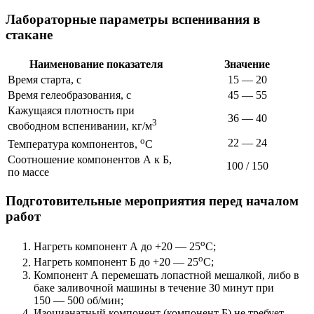
Лабораторные параметры вспенивания в
стакане
Наименование показателя
Значение
Время старта, с
15 — 20
Время гелеобразования, с
45 — 55
Кажущаяся плотность при
36 — 40
3
свободном вспенивании, кг/м
о
22 — 24
Температура компонентов,
С
Соотношение компонентов А к Б,
100 / 150
по массе
Подготовительные мероприятия перед началом
работ
о
Нагреть компонент А до +20 — 25
С;
о
Нагреть компонент Б до +20 — 25
С;
Компонент А перемешать лопастной мешалкой, либо в
баке заливочной машины в течение 30 минут при
150 — 500 об/мин;
Изоцианатный компонент (компонент Б) не требует