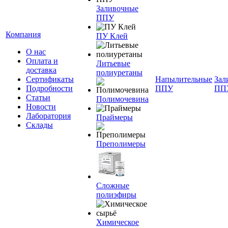
Заливочные
ППУ
Компания
ПУ Клей
О нас
Оплата и
Литьевые
доставка
полиуретаны
Сертификаты
Напылительные
Зал
Подробности
ППУ
ПП
Статьи
Полимочевина
Новости
Лаборатория
Праймеры
Склады
Преполимеры
Сложные
полиэфиры
Химическое