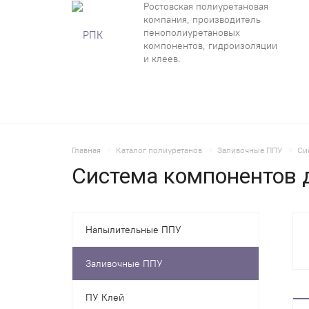
Ростовская полиуретановая
компания, производитель
пенополиуретановых
компонентов, гидроизоляции
и клеев.
Главная
Каталог полиуретанов
Заливочные ППУ
Си
Система компонентов д
Напылительные ППУ
Заливочные ППУ
ПУ Клей