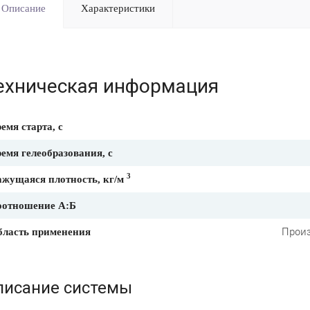
Описание
Характеристики
ехническая информация
емя старта, с
емя гелеобразования, с
3
жущаяся плотность, кг/м
оотношение А:Б
Произ
бласть применения
писание системы