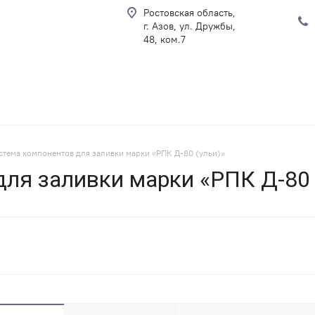
Ростовская область,
г. Азов, ул. Дружбы,
48, ком.7
стема компонентов для заливки марки «РПК Д-80 (ульи)»
ля заливки марки «РПК Д-80 