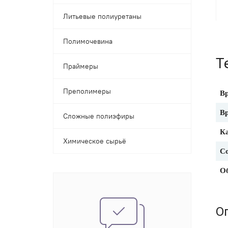
Литьевые полиуретаны
Полимочевина
Т
Праймеры
Преполимеры
Вр
Вр
Сложные полиэфиры
Ка
Химическое сырьё
С
О
О