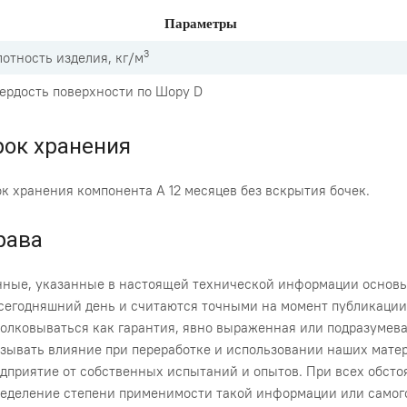
Параметры
3
отность изделия, кг/м
ердость поверхности по Шору D
рок хранения
к хранения компонента А 12 месяцев без вскрытия бочек.
рава
ные, указанные в настоящей технической информации основы
сегодняшний день и считаются точными на момент публикации
олковываться как гарантия, явно выраженная или подразумева
зывать влияние при переработке и использовании наших мате
дприятие от собственных испытаний и опытов. При всех обсто
еделение степени применимости такой информации или самого