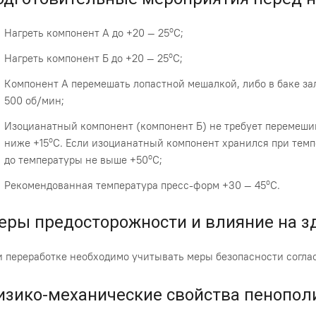
о
Нагреть компонент А до +20 — 25
С;
о
Нагреть компонент Б до +20 — 25
С;
Компонент А перемешать лопастной мешалкой, либо в баке за
500 об/мин;
Изоцианатный компонент (компонент Б) не требует перемешив
о
ниже +15
С. Если изоцианатный компонент хранился при темп
о
до температуры не выше +50
С;
о
Рекомендованная температура пресс-форм +30 — 45
С.
еры предосторожности и влияние на з
 переработке необходимо учитывать меры безопасности соглас
изико-механические свойства пенопол