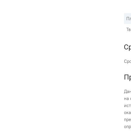
Пл
Тв
С
Сро
П
Дан
на 
ист
ока
пре
опр