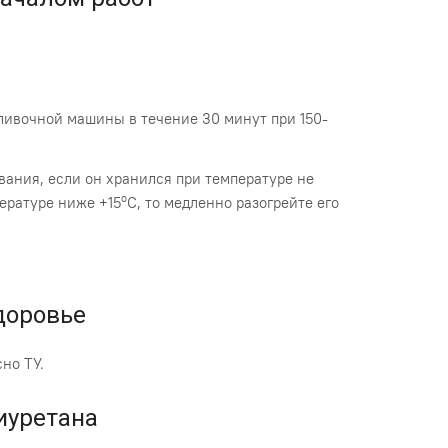
ливочной машины в течение 30 минут при 150-
ания, если он хранился при температуре не
о
ературе ниже +15
С, то медленно разогрейте его
доровье
но ТУ.
иуретана