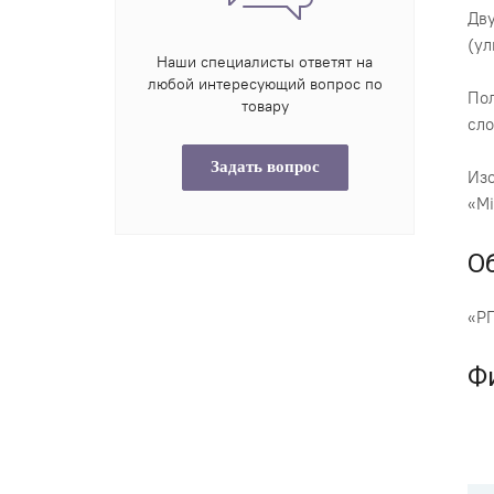
Дву
(ул
Наши специалисты ответят на
любой интересующий вопрос по
Пол
товару
сло
Задать вопрос
Изо
«Mi
О
«РП
Ф