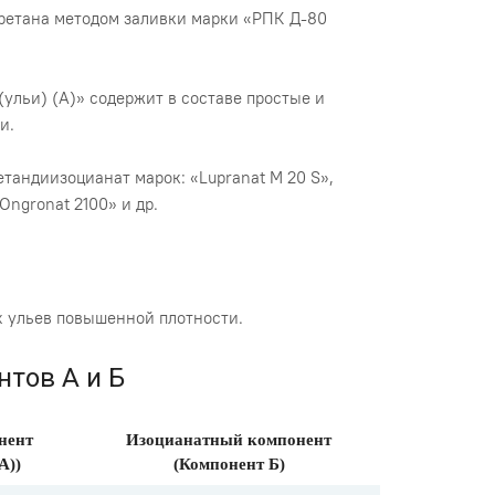
ретана методом заливки марки «РПК Д-80
ульи) (А)» содержит в составе простые и
ли.
андиизоцианат марок: «Lupranat M 20 S»,
Оngronat 2100» и др.
х ульев повышенной плотности.
тов А и Б
нент
Изоцианатный компонент
А))
(Компонент Б)