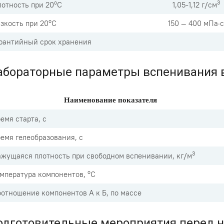
о
3
отность при 20
С
1,05-1,12 г/см
о
зкость при 20
С
150 — 400 мПа·с
рантийный срок хранения
абораторные параметры вспенивания в
Наименование показателя
емя старта, с
емя гелеобразования, с
3
жущаяся плотность при свободном вспенивании, кг/м
о
мпература компонентов,
С
отношение компонентов А к Б, по массе
одготовительные мероприятия перед н