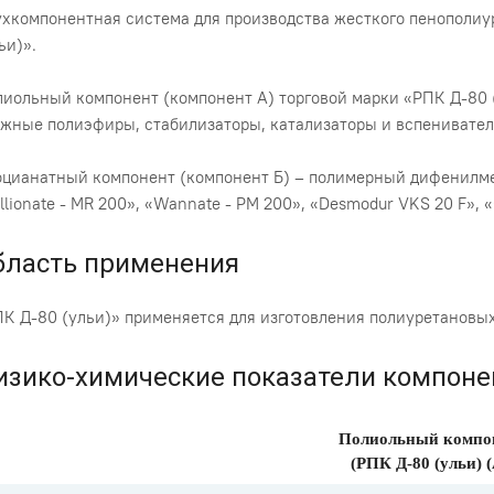
хкомпонентная система для производства жесткого пенополиу
ьи)».
иольный компонент (компонент А) торговой марки «РПК Д-80 (
жные полиэфиры, стабилизаторы, катализаторы и вспенивате
цианатный компонент (компонент Б) – полимерный дифенилмет
llionate - MR 200», «Wannate - PM 200», «Desmodur VKS 20 F», «
бласть применения
К Д-80 (ульи)» применяется для изготовления полиуретановы
изико-химические показатели компонен
Полиольный компо
(РПК Д-80 (ульи) (