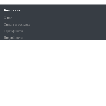
Компания
О нас
Оплата и доставка
Сертификаты
Подробности
Статьи
Новости
Лаборатория
Склады
Каталог
Напылительные ППУ
Заливочные ППУ
ПУ Клей
Литьевые полиуретаны