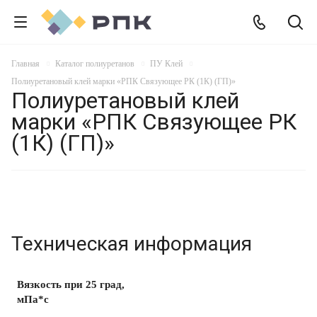
Главная
Каталог полиуретанов
ПУ Клей
Полиуретановый клей марки «РПК Связующее РК (1К) (ГП)»
Полиуретановый клей
марки «РПК Связующее РК
(1К) (ГП)»
Техническая информация
Вязкость при 25 град,
мПа*с